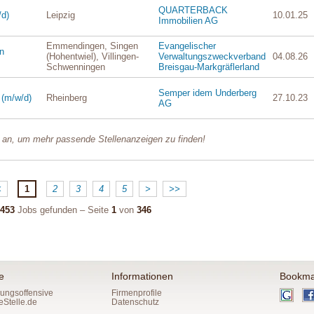
QUARTERBACK
/d)
Leipzig
10.01.25
Immobilien AG
Emmendingen, Singen
Evangelischer
en
(Hohentwiel), Villingen-
Verwaltungszweckverband
04.08.26
Schwenningen
Breisgau-Markgräflerland
Semper idem Underberg
 (m/w/d)
Rheinberg
27.10.23
AG
 an, um mehr passende Stellenanzeigen zu finden!
<
1
2
3
4
5
>
>>
453
Jobs gefunden – Seite
1
von
346
e
Informationen
Bookma
ungsoffensive
Firmenprofile
eStelle.de
Datenschutz