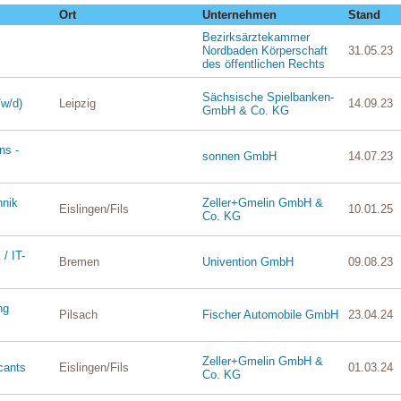
Ort
Unternehmen
Stand
Bezirksärztekammer
Nordbaden Körperschaft
31.05.23
des öffentlichen Rechts
Sächsische Spielbanken-
/w/d)
Leipzig
14.09.23
GmbH & Co. KG
ns -
sonnen GmbH
14.07.23
hnik
Zeller+Gmelin GmbH &
Eislingen/Fils
10.01.25
Co. KG
/ IT-
Bremen
Univention GmbH
09.08.23
ng
Pilsach
Fischer Automobile GmbH
23.04.24
Zeller+Gmelin GmbH &
cants
Eislingen/Fils
01.03.24
Co. KG