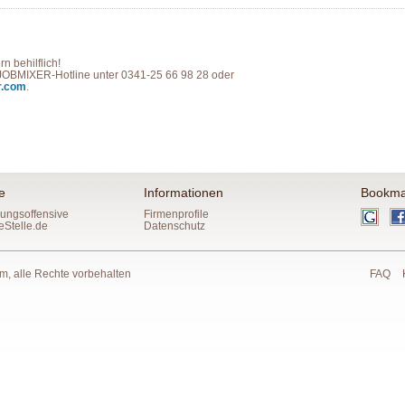
n behilflich!
e JOBMIXER-Hotline unter 0341-25 66 98 28 oder
r.com
.
e
Informationen
Bookma
ungsoffensive
Firmenprofile
eStelle.de
Datenschutz
 alle Rechte vorbehalten
FAQ