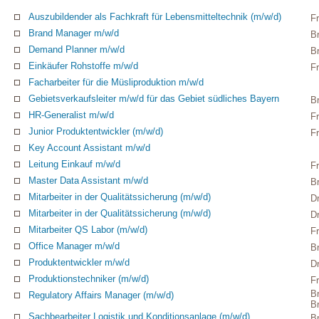
Auszubildender als Fachkraft für Lebensmitteltechnik (m/w/d)
Fr
Brand Manager m/w/d
B
Demand Planner m/w/d
B
Einkäufer Rohstoffe m/w/d
Fr
Facharbeiter für die Müsliproduktion m/w/d
Gebietsverkaufsleiter m/w/d für das Gebiet südliches Bayern
B
HR-Generalist m/w/d
Fr
Junior Produktentwickler (m/w/d)
Fr
Key Account Assistant m/w/d
Leitung Einkauf m/w/d
Fr
Master Data Assistant m/w/d
B
Mitarbeiter in der Qualitätssicherung (m/w/d)
D
Mitarbeiter in der Qualitätssicherung (m/w/d)
D
Mitarbeiter QS Labor (m/w/d)
Fr
Office Manager m/w/d
B
Produktentwickler m/w/d
D
Produktionstechniker (m/w/d)
Fr
B
Regulatory Affairs Manager (m/w/d)
B
Sachbearbeiter Logistik und Konditionsanlage (m/w/d)
B