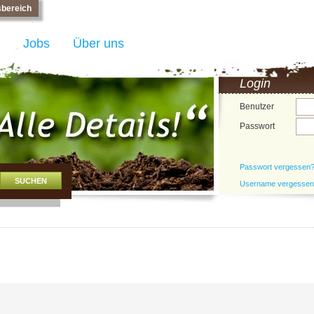
bereich
Jobs
Über uns
Login
Benutzer
Passwort
Passwort vergessen
Username vergesse