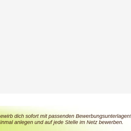
ewirb dich sofort mit passenden Bewerbungsunterlagen
inmal anlegen und auf jede Stelle im Netz bewerben.