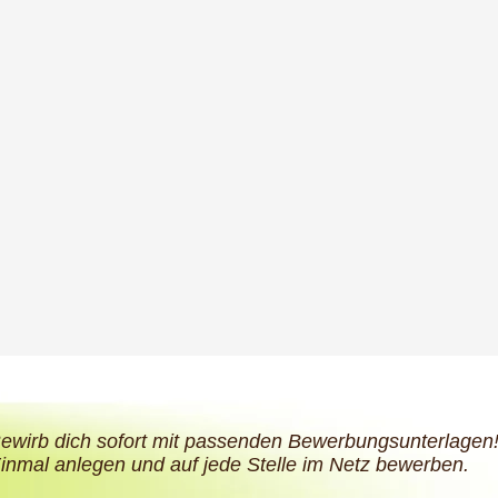
ewirb dich sofort mit passenden Bewerbungsunterlagen
inmal anlegen und auf jede Stelle im Netz bewerben.