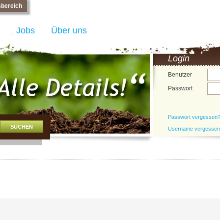
bereich
Jobs
Über uns
Login
Benutzer
Passwort
Passwort vergessen
Username vergesse