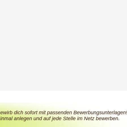
ewirb dich sofort mit passenden Bewerbungsunterlagen
inmal anlegen und auf jede Stelle im Netz bewerben.