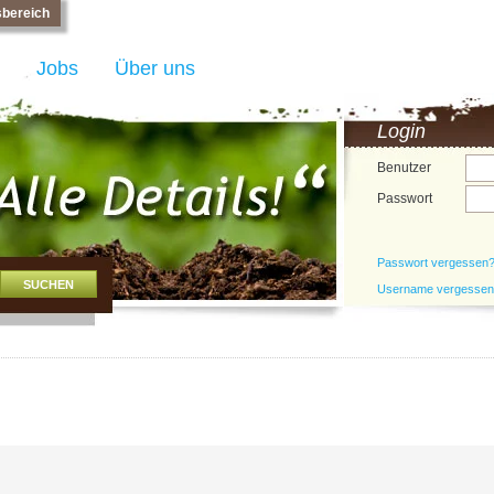
bereich
Jobs
Über uns
Login
Benutzer
Passwort
Passwort vergessen
Username vergesse