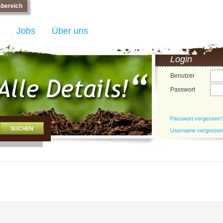
bereich
Jobs
Über uns
Login
Benutzer
Passwort
Passwort vergessen
Username vergesse