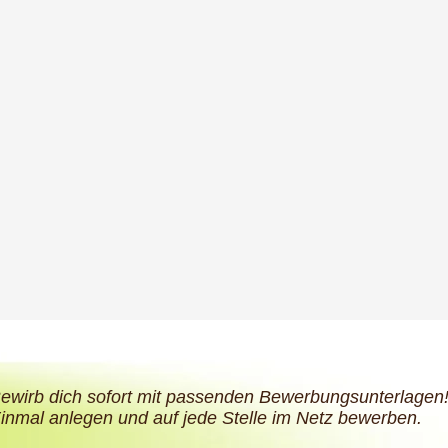
ewirb dich sofort mit passenden Bewerbungsunterlagen
inmal anlegen und auf jede Stelle im Netz bewerben.