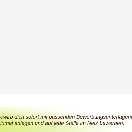
ewirb dich sofort mit passenden Bewerbungsunterlagen
inmal anlegen und auf jede Stelle im Netz bewerben.