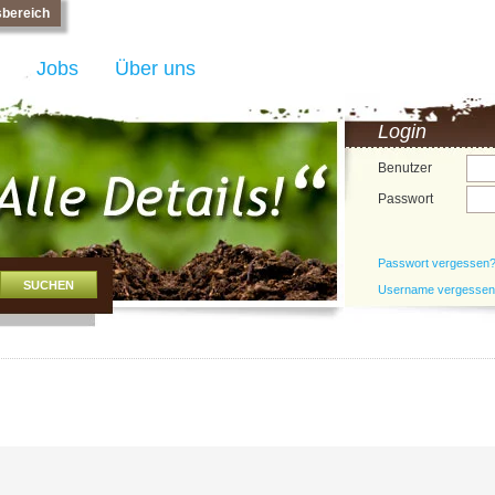
bereich
Jobs
Über uns
Login
Benutzer
Passwort
Passwort vergessen
Username vergesse