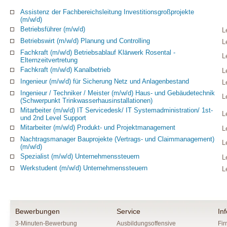
Assistenz der Fachbereichsleitung Investitionsgroßprojekte
(m/w/d)
Betriebsführer (m/w/d)
L
Betriebswirt (m/w/d) Planung und Controlling
L
Fachkraft (m/w/d) Betriebsablauf Klärwerk Rosental -
L
Elternzeitvertretung
Fachkraft (m/w/d) Kanalbetrieb
L
Ingenieur (m/w/d) für Sicherung Netz und Anlagenbestand
L
Ingenieur / Techniker / Meister (m/w/d) Haus- und Gebäudetechnik
L
(Schwerpunkt Trinkwasserhausinstallationen)
Mitarbeiter (m/w/d) IT Servicedesk/ IT Systemadministration/ 1st-
L
und 2nd Level Support
Mitarbeiter (m/w/d) Produkt- und Projektmanagement
L
Nachtragsmanager Bauprojekte (Vertrags- und Claimmanagement)
L
(m/w/d)
Spezialist (m/w/d) Unternehmenssteuern
L
Werkstudent (m/w/d) Unternehmenssteuern
L
Bewerbungen
Service
In
3-Minuten-Bewerbung
Ausbildungsoffensive
Fir