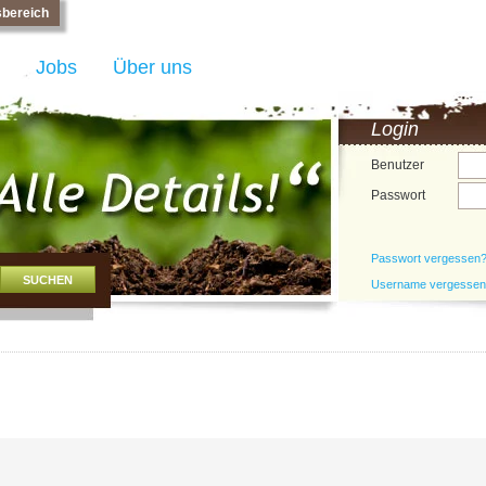
bereich
Jobs
Über uns
Login
Benutzer
Passwort
Passwort vergessen
Username vergesse