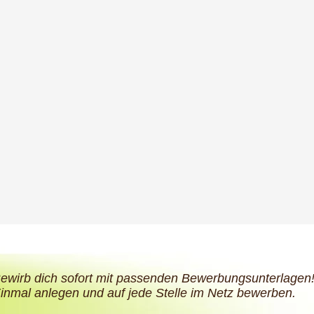
ewirb dich sofort mit passenden Bewerbungsunterlagen
inmal anlegen und auf jede Stelle im Netz bewerben.