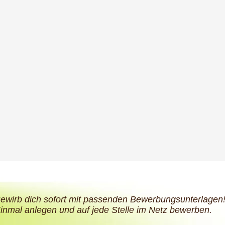
ewirb dich sofort mit passenden Bewerbungsunterlagen
inmal anlegen und auf jede Stelle im Netz bewerben.