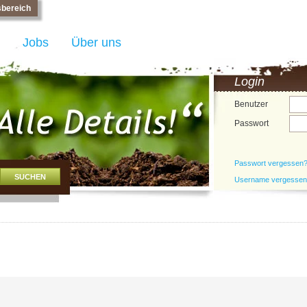
bereich
Jobs
Über uns
Login
Benutzer
Passwort
Passwort vergessen
Username vergesse