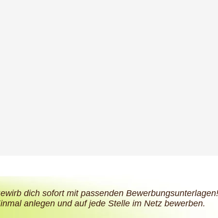
ewirb dich sofort mit passenden Bewerbungsunterlagen
inmal anlegen und auf jede Stelle im Netz bewerben.