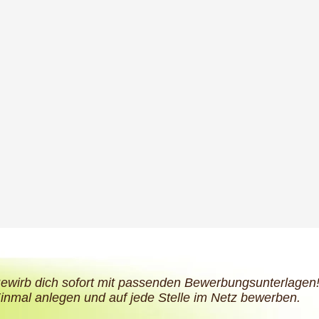
ewirb dich sofort mit passenden Bewerbungsunterlagen
inmal anlegen und auf jede Stelle im Netz bewerben.