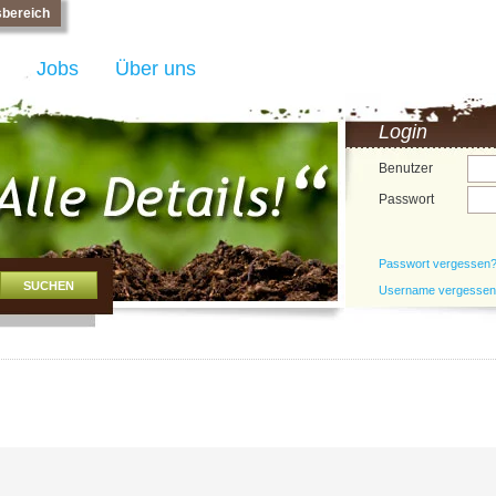
bereich
Jobs
Über uns
Login
Benutzer
Passwort
Passwort vergessen
Username vergesse