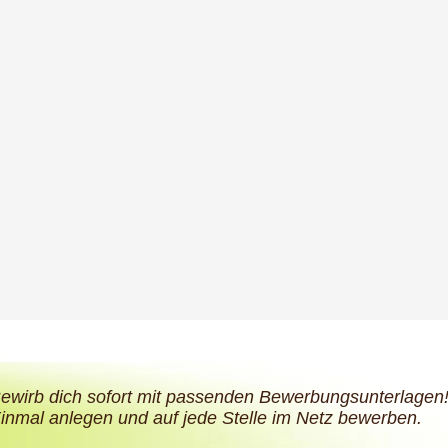
ewirb dich sofort mit passenden Bewerbungsunterlagen
inmal anlegen und auf jede Stelle im Netz bewerben.