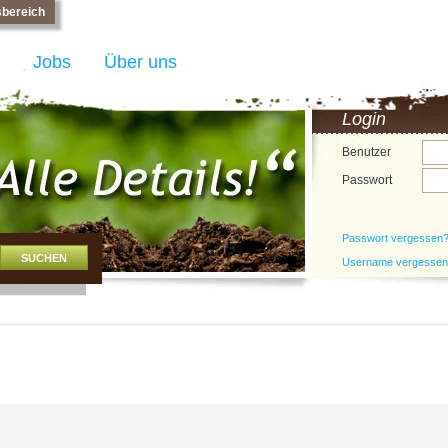
bereich
Jobs
Über uns
Login
Benutzer
Passwort
Passwort vergessen
Username vergesse