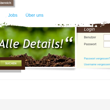
bereich
Jobs
Über uns
Login
Benutzer
Passwort
Passwort vergessen
Username vergesse