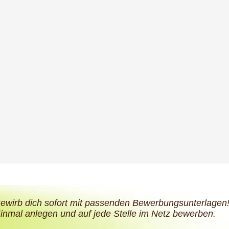
ewirb dich sofort mit passenden Bewerbungsunterlagen
inmal anlegen und auf jede Stelle im Netz bewerben.