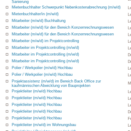
Sanierung
Mietenbuchhalter Schwerpunkt Nebenkostenabrechnung (m/w/d)
L
Mietenbuchhalter/in (m/w/d)
L
Mitarbeiter (m/w/d) Buchhaltung
L
Mitarbeiter (m/w/d) für den Bereich Konzernrechnungswesen
L
Mitarbeiter (m/w/d) für den Bereich Konzernrechnungswesen
L
Mitarbeiter (m/w/d) im Projektcontrolling
L
Mitarbeiter im Projektcontrolling (m/w/d)
L
Mitarbeiter im Projektcontrolling (m/w/d)
D
Mitarbeiter im Projektcontrolling (m/w/d)
D
Polier / Werkpolier (m/w/d) Hochbau
L
Polier / Werkpolier (m/w/d) Hochbau
L
Projektassistenz (m/w/d) im Bereich Back Office zur
M
kaufmännischen Abwicklung von Bauprojekten
Projektleiter (m/w/d) Hochbau
L
Projektleiter (m/w/d) Hochbau
L
Projektleiter (m/w/d) Hochbau
L
Projektleiter (m/w/d) Hochbau
D
Projektleiter (m/w/d) Hochbau
F
Projektleiter (m/w/d) im Wohnungsbau
L