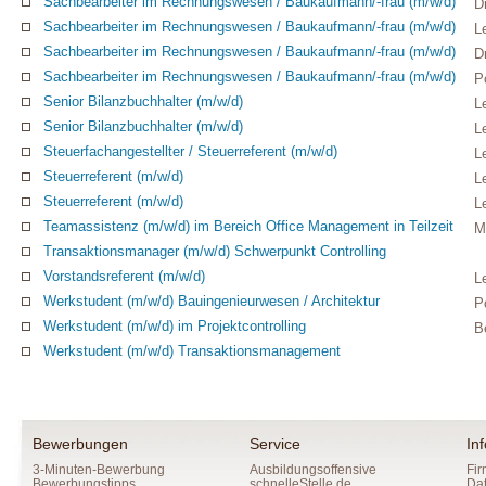
Sachbearbeiter im Rechnungswesen / Baukaufmann/-frau (m/w/d)
D
Sachbearbeiter im Rechnungswesen / Baukaufmann/-frau (m/w/d)
L
Sachbearbeiter im Rechnungswesen / Baukaufmann/-frau (m/w/d)
D
Sachbearbeiter im Rechnungswesen / Baukaufmann/-frau (m/w/d)
P
Senior Bilanzbuchhalter (m/w/d)
L
Senior Bilanzbuchhalter (m/w/d)
L
Steuerfachangestellter / Steuerreferent (m/w/d)
L
Steuerreferent (m/w/d)
Le
Steuerreferent (m/w/d)
L
Teamassistenz (m/w/d) im Bereich Office Management in Teilzeit
M
Transaktionsmanager (m/w/d) Schwerpunkt Controlling
Vorstandsreferent (m/w/d)
L
Werkstudent (m/w/d) Bauingenieurwesen / Architektur
P
Werkstudent (m/w/d) im Projektcontrolling
Be
Werkstudent (m/w/d) Transaktionsmanagement
Bewerbungen
Service
In
3-Minuten-Bewerbung
Ausbildungsoffensive
Fir
Bewerbungstipps
schnelleStelle.de
Da