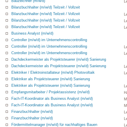
Bauzeichner (m/w/d)
L
Bilanzbuchhalter (m/w/d) Teilzeit / Vollzeit
Bilanzbuchhalter (m/w/d) Teilzeit / Vollzeit
L
Bilanzbuchhalter (m/w/d) Teilzeit / Vollzeit
L
Bilanzbuchhalter (m/w/d) Teilzeit / Vollzeit
L
Business Analyst (m/w/d)
Controller (m/w/d) im Unternehmenscontrolling
Controller (m/w/d) im Unternehmenscontrolling
L
Controller (m/w/d) im Unternehmenscontrolling
L
Dachdeckermeister als Projektsteuerer (m/w/d) Sanierung
Dachdeckermeister als Projektsteuerer (m/w/d) Sanierung
L
Elektriker / Elektroinstallateur (m/w/d) Photovoltaik
L
Elektriker als Projektsteuerer (m/w/d) Sanierung
Elektriker als Projektsteuerer (m/w/d) Sanierung
L
Empfangsmitarbeiter / Projektassistenz (m/w/d)
H
Fach-IT-Koordinator als Business Analyst (m/w/d)
M
Fach-IT-Koordinator als Business Analyst (m/w/d)
M
Finanzbuchhalter (m/w/d)
L
Finanzbuchhalter (m/w/d)
L
Fördermittelmanager (m/w/d) für nachhaltiges Bauen
L