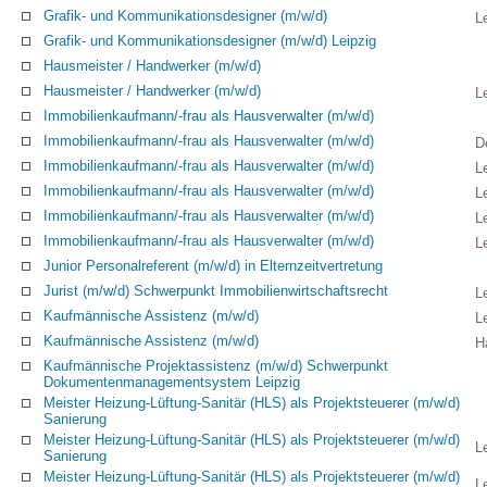
Grafik- und Kommunikationsdesigner (m/w/d)
L
Grafik- und Kommunikationsdesigner (m/w/d) Leipzig
Hausmeister / Handwerker (m/w/d)
Hausmeister / Handwerker (m/w/d)
L
Immobilienkaufmann/-frau als Hausverwalter (m/w/d)
Immobilienkaufmann/-frau als Hausverwalter (m/w/d)
D
Immobilienkaufmann/-frau als Hausverwalter (m/w/d)
L
Immobilienkaufmann/-frau als Hausverwalter (m/w/d)
L
Immobilienkaufmann/-frau als Hausverwalter (m/w/d)
L
Immobilienkaufmann/-frau als Hausverwalter (m/w/d)
L
Junior Personalreferent (m/w/d) in Elternzeitvertretung
Jurist (m/w/d) Schwerpunkt Immobilienwirtschaftsrecht
L
Kaufmännische Assistenz (m/w/d)
L
Kaufmännische Assistenz (m/w/d)
H
Kaufmännische Projektassistenz (m/w/d) Schwerpunkt
Dokumentenmanagementsystem Leipzig
Meister Heizung-Lüftung-Sanitär (HLS) als Projektsteuerer (m/w/d)
Sanierung
Meister Heizung-Lüftung-Sanitär (HLS) als Projektsteuerer (m/w/d)
L
Sanierung
Meister Heizung-Lüftung-Sanitär (HLS) als Projektsteuerer (m/w/d)
L